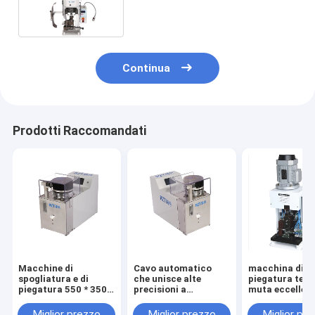
regolabile automatico dei
semi a macchina
Continua
Prodotti Raccomandati
Macchine di
Cavo automatico
macchina di
spogliatura e di
che unisce alte
piegatura term
piegatura 550 * 350 *
precisioni a
muta eccellen
405MM della
macchina lunghezza
3.0TS per
metropolitana del
di 12MM - di 6
l'elaborazione 
Miglior prezzo
Miglior prezzo
Miglior pr