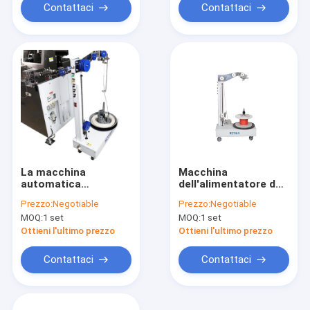
Contattaci
Contattaci
La macchina
Macchina
automatica
dell'alimentatore del
dell'alimentatore del
cavo da 6 m./S,
Prezzo:
Negotiable
Prezzo:
Negotiable
cavo, piccola
macchina verticale di
MOQ:
1 set
MOQ:
1 set
dimensione ripaga in
profitto del cavo
secondo luogo il
dell'installazione
Ottieni l'ultimo prezzo
Ottieni l'ultimo prezzo
metro/della
macchina 6
Contattaci
Contattaci