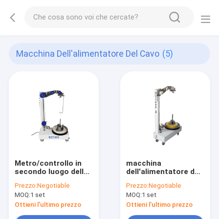
Macchina Dell'alimentatore Del Cavo
(5)
Metro/controllo in
macchina
secondo luogo della
dell'alimentatore del
macchina 6
cavo 100KG, rotolo
Prezzo:
Negotiable
Prezzo:
Negotiable
dell'alimentatore del
automatico
MOQ:
1 set
MOQ:
1 set
cavo del cavo
dell'alimentatore del
elettrico automatico
cavo/imballaggio
Ottieni l'ultimo prezzo
Ottieni l'ultimo prezzo
della bobina