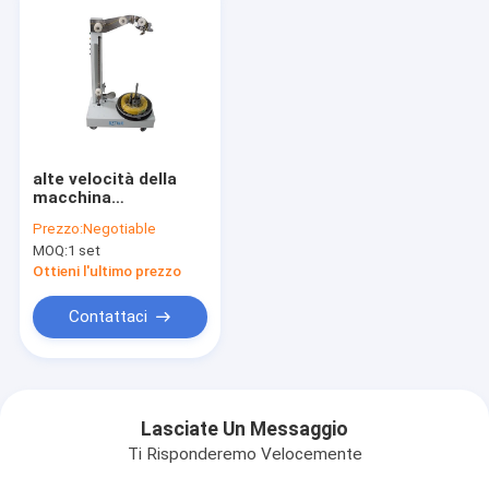
alte velocità della
macchina
dell'alimentatore del
Prezzo:
Negotiable
cavo 50HZ 90 -
MOQ:
1 set
300MM arrotoli il
diametro RZT - 08A
Ottieni l'ultimo prezzo
Contattaci
Lasciate Un Messaggio
Ti Risponderemo Velocemente