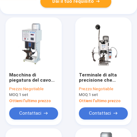
Dai il tuo requisito
Macchina di
Terminale di alta
piegatura del cavo
precisione che
muto eccellente,
unisce il colpo
Prezzo:
Negotiable
Prezzo:
Negotiable
macchina di
chiuso regolabile
MOQ:
1 set
MOQ:
1 set
piegatura elettrica
automatico dei semi
leggera
a macchina
Ottieni l'ultimo prezzo
Ottieni l'ultimo prezzo
Contattaci
Contattaci