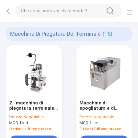
Macchina Di Piegatura Del Terminale
(15)
2 . macchina di
Macchine di
piegatura terminale
spogliatura e di
muta eccellente 0TS
piegatura 550 * 350 *
Prezzo:
Negotiable
Prezzo:
Negotiable
per l'elaborazione del
405MM della
MOQ:
1 set
MOQ:
1 set
cablaggio del cavo
metropolitana del
cavo in serie
Ottieni l'ultimo prezzo
Ottieni l'ultimo prezzo
automatico dell'Pre-