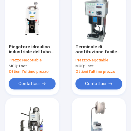
Piegatore idraulico
Terminale di
industriale del tubo
sostituzione facile
flessibile, capacità a
che unisce controllo
Prezzo:
Negotiable
Prezzo:
Negotiable
macchina di
di frequenza variabile
MOQ:
1 set
MOQ:
1 set
piegatura idraulica
a macchina
30T
Ottieni l'ultimo prezzo
Ottieni l'ultimo prezzo
Contattaci
Contattaci
Casa
prodotti
Chi siamo