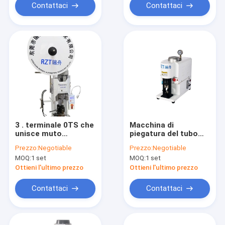
isolamento
Contattaci
Contattaci
3 . terminale 0TS che
Macchina di
unisce muto
piegatura del tubo
eccellente a
flessibile idraulico
Prezzo:
Negotiable
Prezzo:
Negotiable
macchina 12 mesi
del metallo,
MOQ:
1 set
MOQ:
1 set
elettrico della
macchina di
garanzia guidato
piegatura
Ottieni l'ultimo prezzo
Ottieni l'ultimo prezzo
automatica dei semi
Contattaci
Contattaci