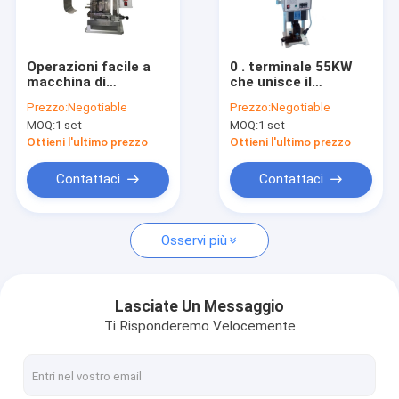
Contattaci
Operazioni facile a
0 . terminale 55KW
macchina di
che unisce il
Macchine di piegatura del cavo
piegatura terminale
terminale a macchina
Prezzo:
Negotiable
Prezzo:
Negotiable
600 * 300 * 600MM di
del computer/CC una
MOQ:
1 set
MOQ:
1 set
grande capacità
garanzia da 1 anno
Macchina di piegatura del terminale
Ottieni l'ultimo prezzo
Ottieni l'ultimo prezzo
Macchina di piegatura di saldatura
Contattaci
Contattaci
Macchina di taglio e di spogliatura del cavo
Osservi più
Macchina dell'alimentatore del cavo
Macchina piegatubi della striscia
Lasciate Un Messaggio
Ti Risponderemo Velocemente
tagliatrice del tubo
Sistemi di controllo di moto