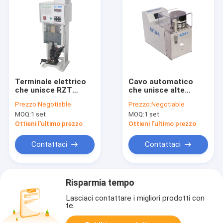
Terminale elettrico
Cavo automatico
che unisce RZT
che unisce alte
risparmiatore di
precisioni a
Prezzo:
Negotiable
Prezzo:
Negotiable
tempo a macchina -
macchina lunghezza
MOQ:
1 set
MOQ:
1 set
002 modello 1. 8KW
di 12MM - di 6
Ottieni l'ultimo prezzo
Ottieni l'ultimo prezzo
Contattaci
Contattaci
Risparmia tempo
Lasciaci contattare i migliori prodotti con
te.