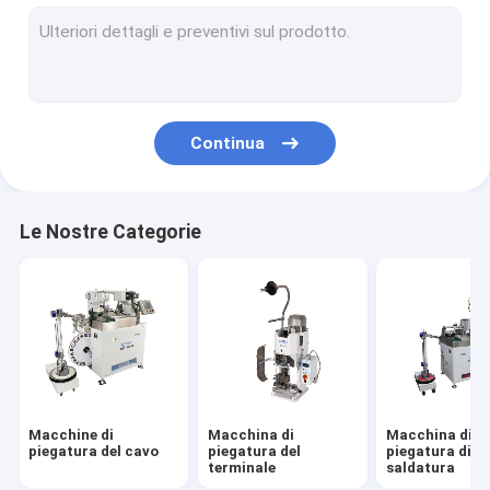
Accessori del cablaggio del cavo
Monitor della forza della piegatura
Strumento di piegatura del terminale
Continua
Filatoio del cablaggio del cavo
Tester di tirata della piegatura del cavo
Le Nostre Categorie
Macchine di
Macchina di
Macchina di
piegatura del cavo
piegatura del
piegatura di
terminale
saldatura