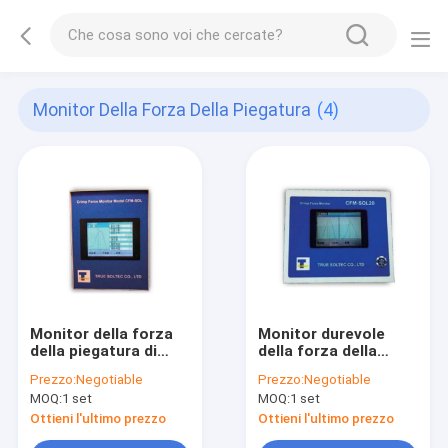
Monitor Della Forza Della Piegatura
(4)
Monitor della forza
Monitor durevole
della piegatura di
della forza della
singolo Manica,
piegatura, strumento
Prezzo:
Negotiable
Prezzo:
Negotiable
analizzatore della
di piegatura
MOQ:
1 set
MOQ:
1 set
forza della piegatura
terminale dei doppi
di alta precisione
canali
Ottieni l'ultimo prezzo
Ottieni l'ultimo prezzo