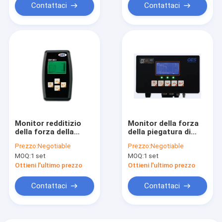
Contattaci
Contattaci
Monitor redditizio
Monitor della forza
della forza della
della piegatura di
piegatura, strumento
OES per cavo che
Prezzo:
Negotiable
Prezzo:
Negotiable
di piegatura
elabora forma del
MOQ:
1 set
MOQ:
1 set
industriale del cavo
quadrato nero di due
RZT - 02A
canali
Ottieni l'ultimo prezzo
Ottieni l'ultimo prezzo
Contattaci
Contattaci