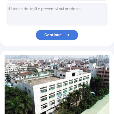
Macchina di spogliatura coassiale automatica piena 0. diametro esterno RZT di 4MM - 8 - 9800
Dati lo stoccaggio materiale del metallo di certificazione di iso/CE dell'interfaccia a macchina umana
Capacità di piegatura automatizzata completa 3T 50/60HZ della macchina 1. 2 - 1. del cavo
Macchina di piegatura del terminale automatico del ODM, macchina di piegatura industriale di entrambe l'estremità
I pc di piegatura di saldatura pneumatici/ora 1/3 della macchina 3000 sincronizzano AC220V
Continua
Elettrico di alta efficienza dello strumento di piegatura del terminale automatico dei semi guidato
Metal il piegatore automatico del cavo, la capacità di piegatura industriale 5T della macchina 1.
0 . terminale 55KW che unisce il terminale a macchina del computer/CC una garanzia da 1 anno
Terminale di sostituzione facile che unisce controllo di frequenza variabile a macchina
Macchina di piegatura del cavo muto eccellente, macchina di piegatura elettrica leggera