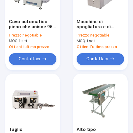
Cavo automatico
Macchine di
pieno che unisce 950
spogliatura e di
* 800 * 1290MM di
piegatura 550 * 350 *
Prezzo:
negotiable
Prezzo:
negotiable
tipo corrente a
405MM della
MOQ:
1 set
MOQ:
1 set
macchina
metropolitana del
cavo in serie
Ottieni l'ultimo prezzo
Ottieni l'ultimo prezzo
automatico dell'Pre-
isolamento
Contattaci
Contattaci
Casa
Prodotti
Circa noi
Taglio
Alto tipo