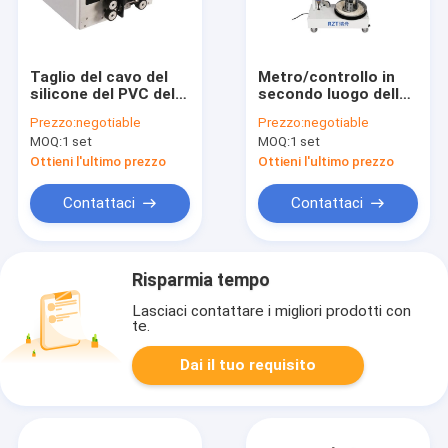
Taglio del cavo del
Metro/controllo in
silicone del PVC del
secondo luogo della
teflon e produttività
macchina 6
Prezzo:
negotiable
Prezzo:
negotiable
della macchina di
dell'alimentatore del
MOQ:
1 set
MOQ:
1 set
spogliatura alta
cavo del cavo
elettrico automatico
Ottieni l'ultimo prezzo
Ottieni l'ultimo prezzo
Contattaci
Contattaci
Risparmia tempo
Lasciaci contattare i migliori prodotti con
te.
Dai il tuo requisito