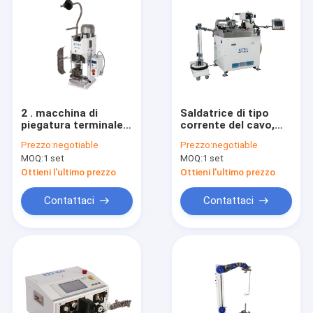
2 . macchina di
Saldatrice di tipo
piegatura terminale
corrente del cavo,
muta eccellente 0TS
macchina di
Prezzo:
negotiable
Prezzo:
negotiable
per l'elaborazione del
piegatura terminale
MOQ:
1 set
MOQ:
1 set
cablaggio del cavo
pneumatica
Ottieni l'ultimo prezzo
Ottieni l'ultimo prezzo
Contattaci
Contattaci