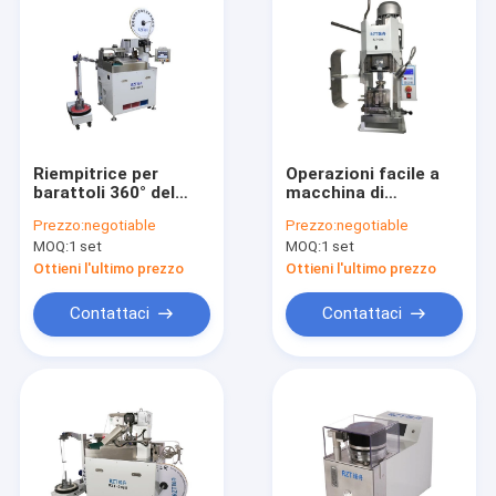
Riempitrice per
Operazioni facile a
barattoli 360° del
macchina di
cavo automatico
piegatura terminale
Prezzo:
negotiable
Prezzo:
negotiable
pieno che gira 950 *
600 * 300 * 600MM di
MOQ:
1 set
MOQ:
1 set
800 * 1290MM
grande capacità
Ottieni l'ultimo prezzo
Ottieni l'ultimo prezzo
Contattaci
Contattaci