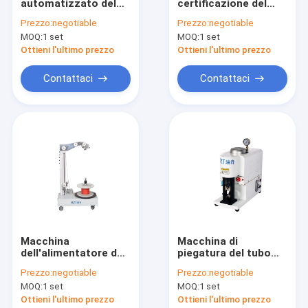
automatizzato del
certificazione del
Giro della fabbrica
cavo e forma
nastro trasportatore
Prezzo:
negotiable
Prezzo:
negotiable
quadrata 0 della
degli accessori del
MOQ:
1 set
MOQ:
1 set
macchina di
cablaggio del cavo di
Controllo di qualità
spogliatura. 08 -
Duarability di iso
Ottieni l'ultimo prezzo
Ottieni l'ultimo prezzo
10MM2
Contattici
Contattaci
Contattaci
Notizie
Richieda una citazione
Macchine di piegatura del cavo
Macchina di piegatura del terminale
Macchina
Macchina di
dell'alimentatore del
piegatura del tubo
Macchina di piegatura di saldatura
cavo da 6 m./S,
flessibile idraulico
Prezzo:
negotiable
Prezzo:
negotiable
macchina verticale di
del metallo,
Macchina di taglio e di spogliatura del cavo
MOQ:
1 set
MOQ:
1 set
profitto del cavo
macchina di
dell'installazione
piegatura
Ottieni l'ultimo prezzo
Ottieni l'ultimo prezzo