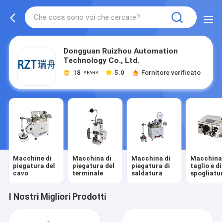
Dongguan Ruizhou Automation
Technology Co., Ltd.
18
5.0
Fornitore verificato
YEARS
Macchine di
Macchina di
Macchina di
Macchina
piegatura del
piegatura del
piegatura di
taglio e di
cavo
terminale
saldatura
spogliatu
del cavo
I Nostri Migliori Prodotti