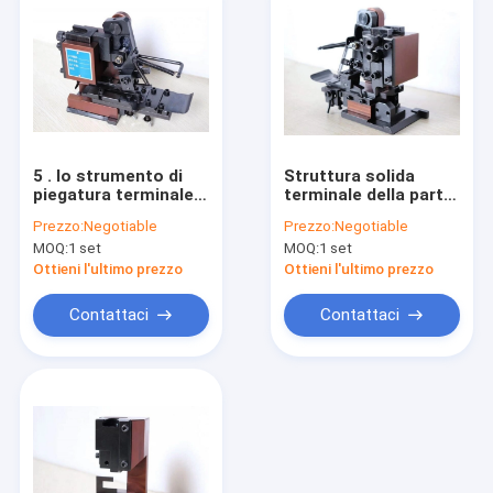
5 . lo strumento di
Struttura solida
piegatura terminale
terminale della parte
5KG alto Precison
posteriore/laterale
Prezzo:
Negotiable
Prezzo:
Negotiable
30/40MM segna RZT
alimentazione di
MOQ:
1 set
MOQ:
1 set
- JA06
piegatura dello
strumento 12 mesi di
Ottieni l'ultimo prezzo
Ottieni l'ultimo prezzo
garanzia
Contattaci
Contattaci
Casa
prodotti
Chi siamo