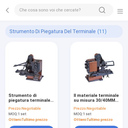
Strumento Di Piegatura Del Terminale
(11)
Strumento di
Il materiale terminale
piegatura terminale
su misura 30/40MM
industriale materiale
dello strumento di
Prezzo:
Negotiable
Prezzo:
Negotiable
4. 5KG della garanzia
piegatura OTP segna
MOQ:
1 set
MOQ:
1 set
OTP da 1 anno
una garanzia da 1
anno
Ottieni l'ultimo prezzo
Ottieni l'ultimo prezzo