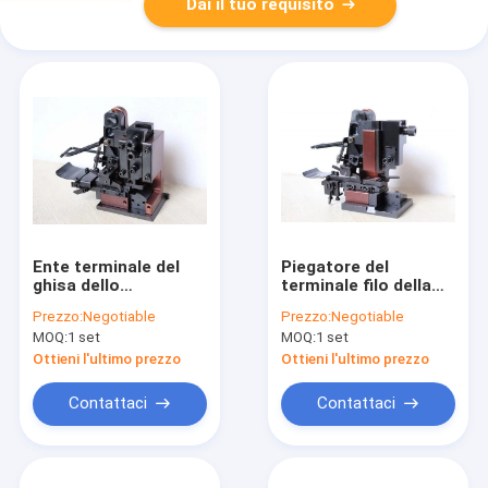
Dai il tuo requisito
Ente terminale del
Piegatore del
ghisa dello
terminale filo della
strumento di
garanzia da 1 anno
Prezzo:
Negotiable
Prezzo:
Negotiable
piegatura di alta
con l'imballaggio di
MOQ:
1 set
MOQ:
1 set
precisione di tipo
legno dei terminali
automatico
della giuntura del
Ottieni l'ultimo prezzo
Ottieni l'ultimo prezzo
cavo
Contattaci
Contattaci