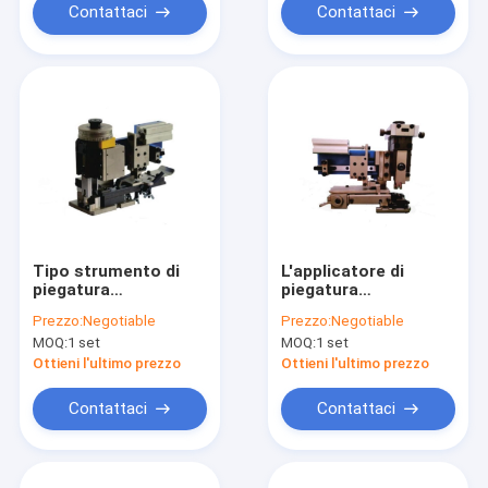
Contattaci
Contattaci
Tipo strumento di
L'applicatore di
piegatura
piegatura
pneumatico,
pneumatico,
Prezzo:
Negotiable
Prezzo:
Negotiable
strumento
applicatore terminale
MOQ:
1 set
MOQ:
1 set
dell'estremità di
30/40MM segna il
piegatura elettrico di
tipo laterale
Ottieni l'ultimo prezzo
Ottieni l'ultimo prezzo
alta efficienza
Contattaci
Contattaci