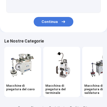
Accessori del cablaggio del cavo
Monitor della forza della piegatura
Continua
Strumento di piegatura del terminale
Filatoio del cablaggio del cavo
Le Nostre Categorie
Tester di tirata della piegatura del cavo
Macchine di
Macchina di
Macchina di
piegatura del cavo
piegatura del
piegatura di
terminale
saldatura