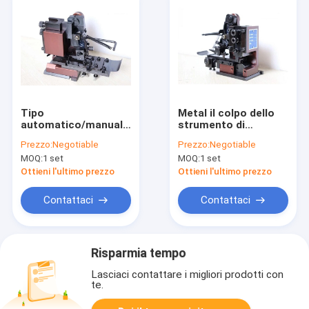
Tipo
Metal il colpo dello
automatico/manuale
strumento di
alta durevolezza
piegatura del
Prezzo:
Negotiable
Prezzo:
Negotiable
dello strumento di
connettore di cavo
MOQ:
1 set
MOQ:
1 set
piegatura terminale
30/40MM per il
dell'alimentazione
terminale
Ottieni l'ultimo prezzo
Ottieni l'ultimo prezzo
diritta
dell'alimentazione
laterale
Contattaci
Contattaci
Risparmia tempo
Lasciaci contattare i migliori prodotti con
te.