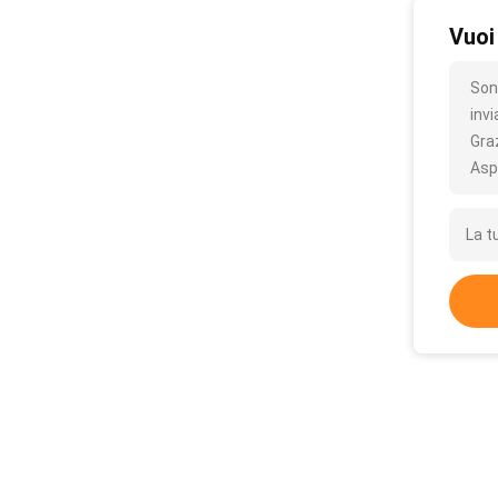
Vuoi
Son
inv
Gra
Asp