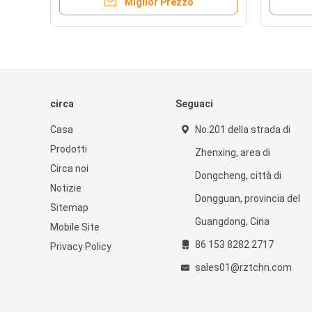
Miglior Prezzo
circa
Seguaci
Casa
No.201 della strada di
Prodotti
Zhenxing, area di
Circa noi
Dongcheng, città di
Notizie
Dongguan, provincia del
Sitemap
Guangdong, Cina
Mobile Site
86 153 8282 2717
Privacy Policy
sales01@rztchn.com