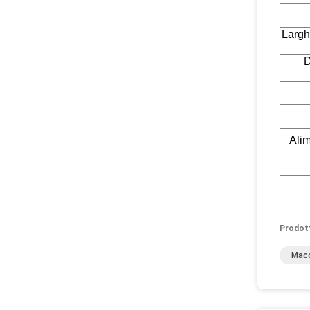
Largh
D
Alim
Prodot
Macc