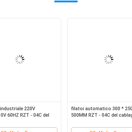
 industriale 220V
filatoi automatico 300 * 25
0V 60HZ RZT - 04C del
500MM RZT - 04C del cabla
io del cavo
del cavo 25KG