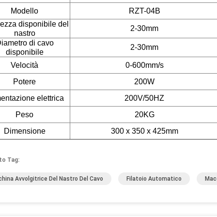
Modello
RZT-04B
ezza disponibile del
2-30mm
nastro
iametro di cavo
2-30mm
disponibile
Velocità
0-600mm/s
Potere
200W
entazione elettrica
200V/50HZ
Peso
20KG
Dimensione
300 x 350 x 425mm
to Tag:
hina Avvolgitrice Del Nastro Del Cavo
Filatoio Automatico
Macc