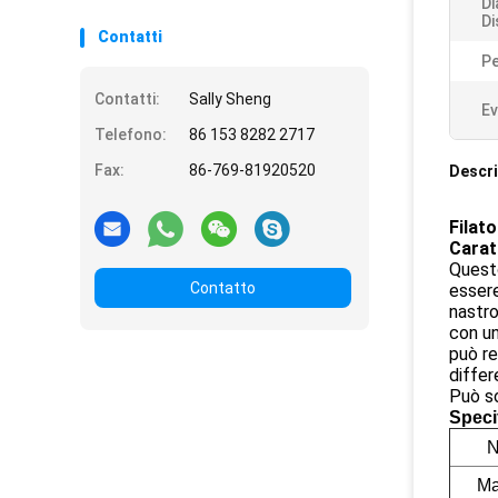
Di
Di
Contatti
P
Contatti:
Sally Sheng
Ev
Telefono:
86 153 8282 2717
Fax:
86-769-81920520
Descri
Filat
Carat
Questo
Contatto
essere
nastro
con un
può re
differ
Può so
Speci
N
Ma