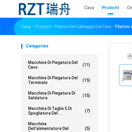
Casa
Prodotti
Ci
Casa
Prodotti
Filatoio Del Cablaggio Del Cavo
Filatoio
Catagories
Macchine Di Piegatura Del
(11)
Cavo
Macchina Di Piegatura Del
(15)
Terminale
Macchina Di Piegatura Di
(15)
Saldatura
Macchina Di Taglio E Di
(7)
Spogliatura Del ...
Macchina
Dell'alimentatore Del
(5)