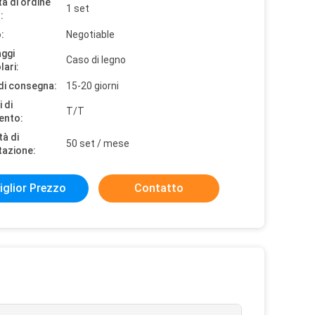
à di ordine
1 set
:
:
Negotiable
aggi
Caso di legno
lari:
di consegna:
15-20 giorni
 di
T/T
ento:
tà di
50 set / mese
tazione:
iglior Prezzo
Contatto