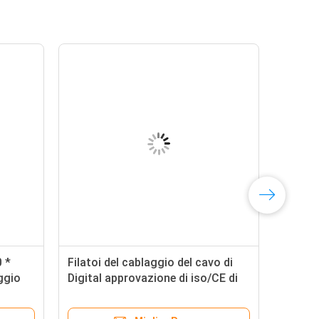
0 *
Filatoi del cablaggio del cavo di
ggio
Digital approvazione di iso/CE di
larghezza di 40MM - di 25