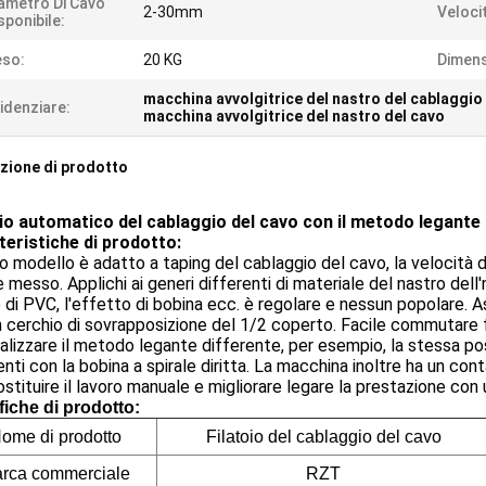
ametro Di Cavo
2-30mm
Veloci
sponibile:
eso:
20 KG
Dimens
macchina avvolgitrice del nastro del cablaggio
idenziare:
macchina avvolgitrice del nastro del cavo
zione di prodotto
oio automatico del cablaggio del cavo con il metodo legante
teristiche di prodotto:
 modello è adatto a taping del cablaggio del cavo, la velocità di
 messo. Applichi ai generi differenti di materiale del nastro dell
 di PVC, l'effetto di bobina ecc. è regolare e nessun popolare. As
 cerchio di sovrapposizione del 1/2 coperto. Facile commutare f
alizzare il metodo legante differente, per esempio, la stessa pos
enti con la bobina a spirale diritta. La macchina inoltre ha un con
stituire il lavoro manuale e migliorare legare la prestazione con 
fiche di prodotto:
ome di prodotto
Filatoio del cablaggio del cavo
rca commerciale
RZT