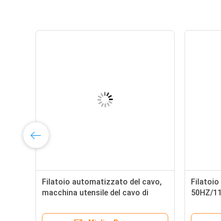
Filatoio automatizzato del cavo,
Filatoio
macchina utensile del cavo di
50HZ/11
lunghezza di 99MM - di 50
cablagg