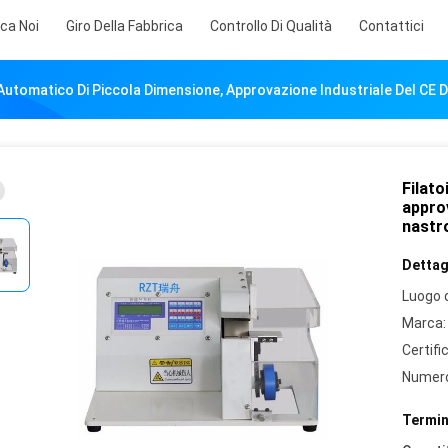
rca Noi
Giro Della Fabbrica
Controllo Di Qualità
Contattici
 Automatico Di Piccola Dimensione, Approvazione Industriale Del CE 
Filato
approv
nastr
Dettagl
Luogo d
Marca:
Certifi
Numero
Termin