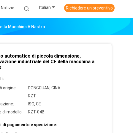
Italian
Notizie
Richiedere un preventivo
Della Macchina A Nastro
io automatico di piccola dimensione,
azione industriale del CE della macchina a
o
i:
i origine:
DONGGUAN, CINA
RZT
cazione:
ISO, CE
 di modello:
RZT-04B
i di pagamento e spedizione: