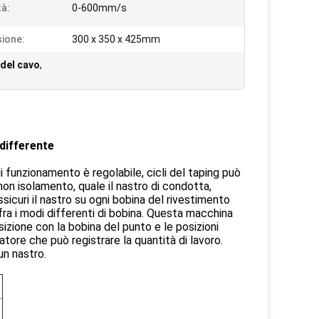
tà:
0-600mm/s
ione:
300 x 350 x 425mm
 del cavo
,
 differente
 funzionamento è regolabile, cicli del taping può
'non isolamento, quale il nastro di condotta,
sicuri il nastro su ogni bobina del rivestimento
ra i modi differenti di bobina. Questa macchina
izione con la bobina del punto e le posizioni
tatore che può registrare la quantità di lavoro.
un nastro.