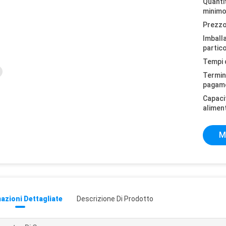
Quantit
minimo
Prezzo
Imball
partico
Tempi 
Termini
pagam
Capaci
alimen
M
azioni Dettagliate
Descrizione Di Prodotto