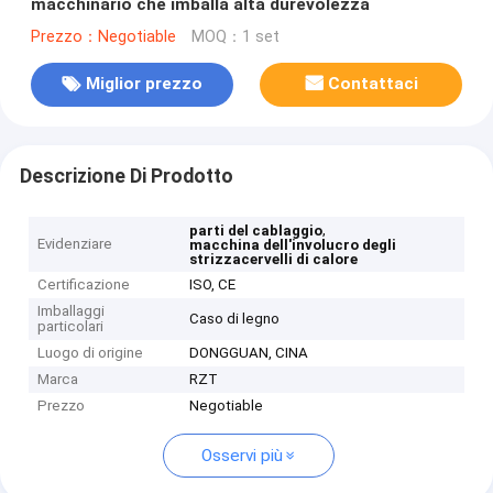
macchinario che imballa alta durevolezza
Prezzo：Negotiable
MOQ：1 set
Miglior prezzo
Contattaci
Descrizione Di Prodotto
,
parti del cablaggio
Evidenziare
macchina dell'involucro degli
strizzacervelli di calore
Certificazione
ISO, CE
Imballaggi
Caso di legno
particolari
Luogo di origine
DONGGUAN, CINA
Marca
RZT
Prezzo
Negotiable
Osservi più