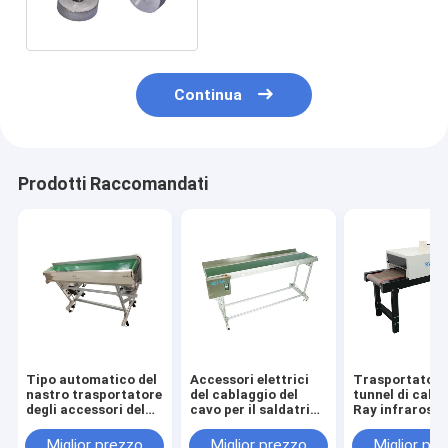
alta durevolezza
Continua
Prodotti Raccomandati
Tipo automatico del
Accessori elettrici
Trasportatore
nastro trasportatore
del cablaggio del
tunnel di calor
degli accessori del
cavo per il saldatrice
Ray infrarosso
cablaggio del cavo -
automatico pieno
macchine 1 - 
2/2. 5/3M
del tunnel degl
Miglior prezzo
Miglior prezzo
Miglior pr