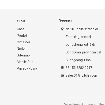
circa
Seguaci
Casa
No.201 della strada di
Prodotti
Zhenxing, area di
Circa noi
Dongcheng, città di
Notizie
Dongguan, provincia del
Sitemap
Guangdong, Cina
Mobile Site
86 153 8282 2717
Privacy Policy
sales01@rztchn.com
Porcellana di buona qualità