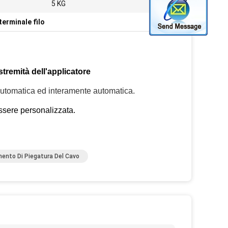
5 KG
terminale filo
tremità dell'applicatore
-automatica ed interamente automatica.
essere personalizzata.
ento Di Piegatura Del Cavo
o