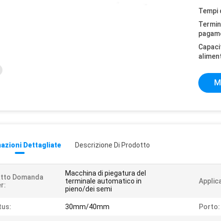
Tempi 
Termini
pagam
Capaci
alimen
M
azioni Dettagliate
Descrizione Di Prodotto
Macchina di piegatura del
atto Domanda
terminale automatico in
Applic
r:
pieno/dei semi
tus:
30mm/40mm
Porto: