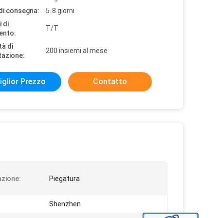
di consegna:
5-8 giorni
 di
T/T
ento:
tà di
200 insiemi al mese
tazione:
iglior Prezzo
Contatto
azione:
Piegatura
Shenzhen