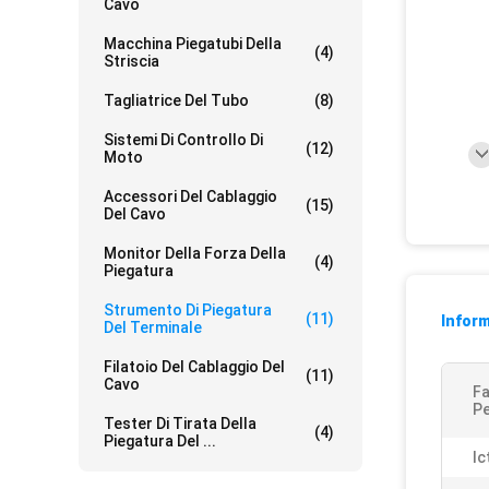
Cavo
Macchina Piegatubi Della
(4)
Striscia
Tagliatrice Del Tubo
(8)
Sistemi Di Controllo Di
(12)
Moto
Accessori Del Cablaggio
(15)
Del Cavo
Monitor Della Forza Della
(4)
Piegatura
Strumento Di Piegatura
(11)
Inform
Del Terminale
Filatoio Del Cablaggio Del
(11)
Cavo
F
Pe
Tester Di Tirata Della
(4)
Piegatura Del ...
Ic