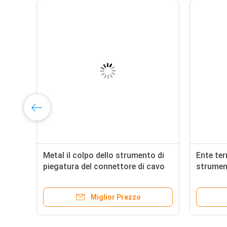
Metal il colpo dello strumento di
Ente ter
piegatura del connettore di cavo
strument
30/40MM per il terminale
precisio
dell'alimentazione laterale
Miglior Prezzo