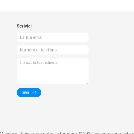
Scrivici
Invii
 Macchine di piegatura del cavo fornitore. © 2022 wirecrimpingmachin