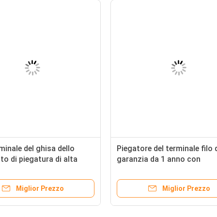
minale del ghisa dello
Piegatore del terminale filo 
o di piegatura di alta
garanzia da 1 anno con
ne di tipo automatico
l'imballaggio di legno dei te
della giuntura del cavo
Miglior Prezzo
Miglior Prezzo