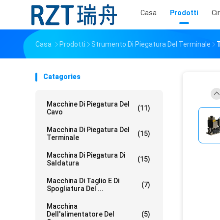
Casa
Prodotti
Ci
Casa
Prodotti
Strumento Di Piegatura Del Terminale
T
Catagories
Macchine Di Piegatura Del
(11)
Cavo
Macchina Di Piegatura Del
(15)
Terminale
Macchina Di Piegatura Di
(15)
Saldatura
Macchina Di Taglio E Di
(7)
Spogliatura Del ...
Macchina
Dell'alimentatore Del
(5)