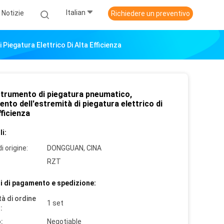
Italian
Notizie
Richiedere un preventivo
iegatura Elettrico Di Alta Efficienza
strumento di piegatura pneumatico,
nto dell'estremità di piegatura elettrico di
fficienza
i:
i origine:
DONGGUAN, CINA
RZT
i di pagamento e spedizione:
à di ordine
1 set
:
:
Negotiable