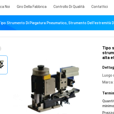
rca Noi
Giro Della Fabbrica
Controllo Di Qualità
Contattici
ipo Strumento Di Piegatura Pneumatico, Strumento Dell'estremità Di P
Tipo 
strume
alta e
Dettagl
Luogo d
Marca:
Termin
Quantit
minimo
Prezzo