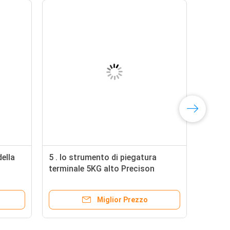
della
5 . lo strumento di piegatura
terminale 5KG alto Precison
rminali
30/40MM segna RZT - JA06
Miglior Prezzo