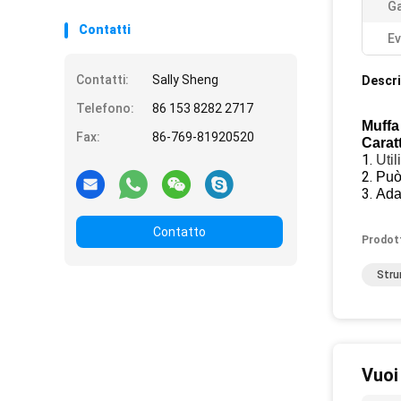
Ga
Contatti
Ev
Contatti:
Sally Sheng
Descri
Telefono:
86 153 8282 2717
Muffa
Fax:
86-769-81920520
Caratt
1.
Uti
2.
Può 
3.
Ada
Contatto
Prodot
Stru
Vuoi