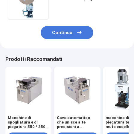
terminale automatico dei semi
guidato
Continua
Prodotti Raccomandati
Macchine di
Cavo automatico
macchina di
spogliatura e di
che unisce alte
piegatura term
piegatura 550 * 350 *
precisioni a
muta eccellen
405MM della
macchina lunghezza
3.0TS per