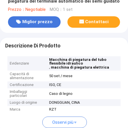
piegatura del terminale automatico dei semi guidato
Prezzo：Negotiable
MOQ：1 set
Miglior prezzo
Contattaci
Descrizione Di Prodotto
Macchina di piegatura del tubo
Evidenziare
flessibile idraulico
,
macchina di piegatura elettrica
Capacità di
50 set / mese
alimentazione
Certificazione
ISO, CE
Imballaggi
Caso di legno
particolari
Luogo di origine
DONGGUAN, CINA
Marca
RZT
Osservi più